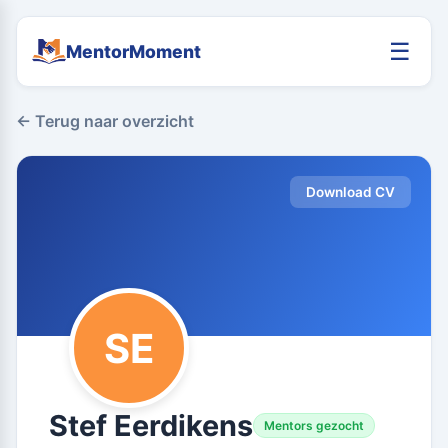
☰
MentorMoment
← Terug naar overzicht
Download CV
SE
Stef Eerdikens
Mentors gezocht